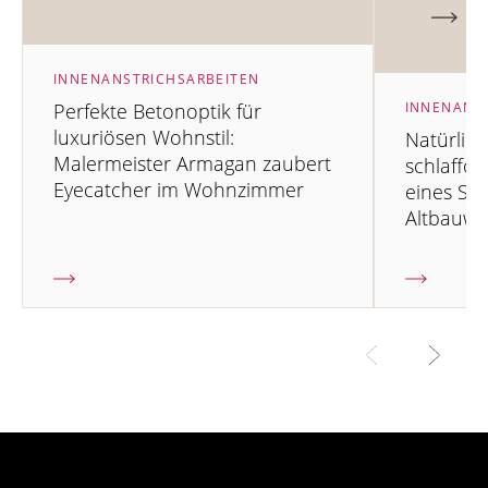
INNENANSTRICHSARBEITEN
Perfekte Betonoptik für
INNENANS
luxuriösen Wohnstil:
Natürlic
Malermeister Armagan zaubert
schlaffö
Eyecatcher im Wohnzimmer
eines Sch
Altbauw