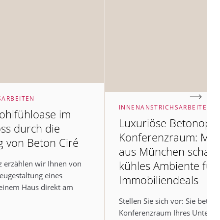
SARBEITEN
INNENANSTRICHSARBEITEN
hlfühloase im
Luxuriöse Betonoptik
ss durch die
Konferenzraum: Mal
 von Beton Ciré
aus München schafft 
kühles Ambiente für
z erzählen wir Ihnen von
eugestaltung eines
Immobiliendeals
einem Haus direkt am
Stellen Sie sich vor: Sie betre
Konferenzraum Ihres Untern