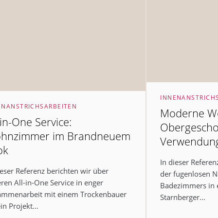
INNENANSTRICH
ENANSTRICHSARBEITEN
Moderne Wo
-in-One Service:
Obergescho
hnzimmer im Brandneuem
Verwendung
ok
In dieser Referen
ieser Referenz berichten wir über
der fugenlosen N
ren All-in-One Service in enger
Badezimmers in 
ammenarbeit mit einem Trockenbauer
Starnberger...
in Projekt...