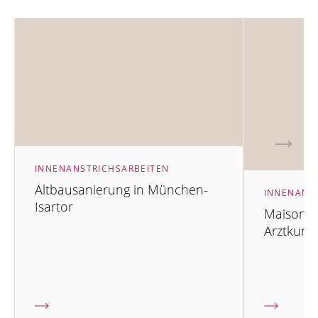
INNENANSTRICHSARBEITEN
Altbausanierung in München-
INNENANS
Isartor
Maisonet
Arztkund