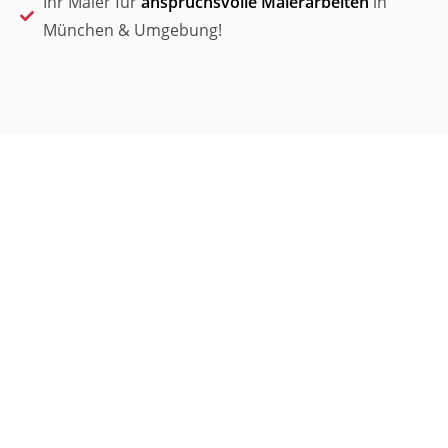
Ihr Maler für
anspruchsvolle Malerarbeiten
in
München & Umgebung!