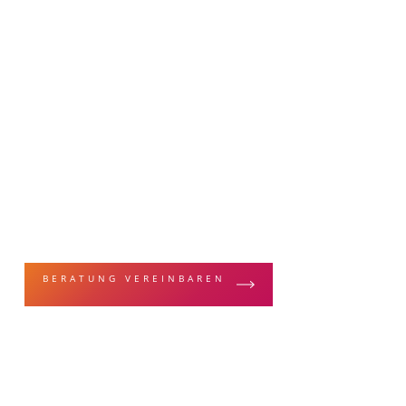
MALERFACHBEGRIFFE & TECHNIKEN
Metalliceffekt
BERATUNG VEREINBAREN
ZUR LEISTUN