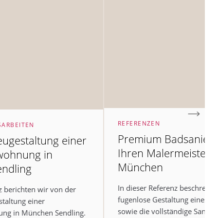
REFERENZEN
SARBEITEN
Premium Badsanier
eugestaltung einer
Ihren Malermeister i
wohnung in
München
ndling
In dieser Referenz beschreibe
z berichten wir von der
fugenlose Gestaltung eines Fl
staltung einer
sowie die vollständige Sanier
ng in München Sendling.