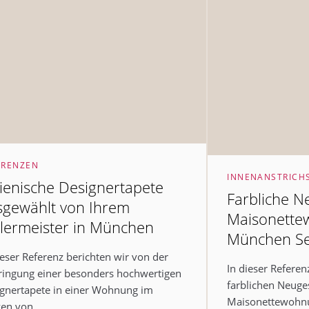
ERENZEN
INNENANSTRICH
lienische Designertapete
Farbliche N
sgewählt von Ihrem
Maisonette
lermeister in München
München Se
ieser Referenz berichten wir von der
In dieser Referen
ingung einer besonders hochwertigen
farblichen Neuge
gnertapete in einer Wohnung im
Maisonettewohnu
en von...